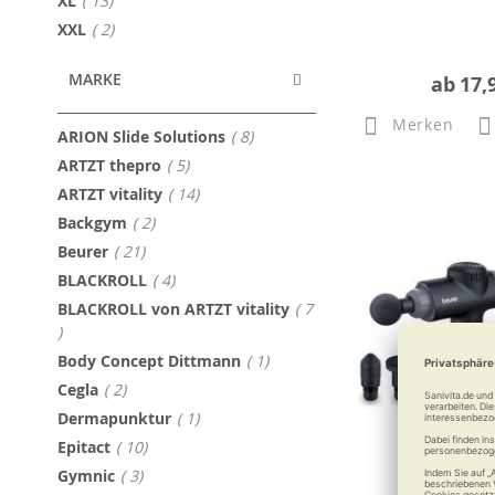
XL
13
Artikel
XXL
2
MARKE
ab
17,
Merken
Artikel
ARION Slide Solutions
8
Artikel
ARTZT thepro
5
Artikel
ARTZT vitality
14
Artikel
Backgym
2
Artikel
Beurer
21
Artikel
BLACKROLL
4
BLACKROLL von ARTZT vitality
7
Artikel
Artikel
Body Concept Dittmann
1
Artikel
Cegla
2
Artikel
Dermapunktur
1
Artikel
Epitact
10
Artikel
Gymnic
3