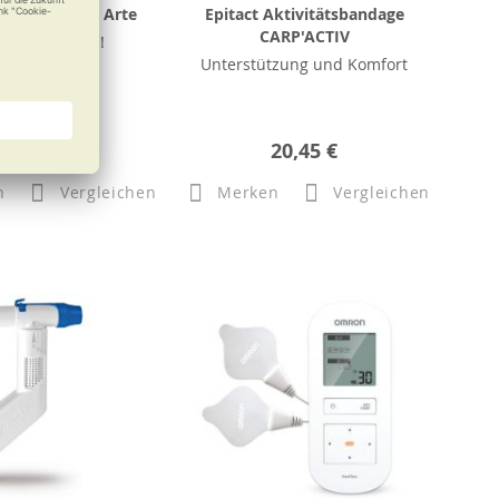
ymnastikball Arte
Epitact Aktivitätsbandage
CARP'ACTIV
en Sie am Ball!
Unterstützung und Komfort
b
26,90 €
20,45 €
n
Vergleichen
Merken
Vergleichen