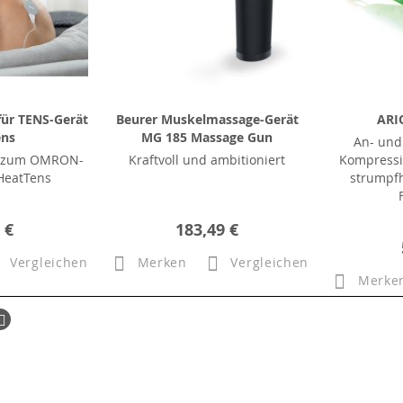
ür TENS-Gerät
Beurer Muskelmassage-Gerät
ARI
ens
MG 185 Massage Gun
An- und
en zum OMRON-
Kraftvoll und ambitioniert
Kompressi
HeatTens
strumpfh
 €
183,49 €
Vergleichen
Merken
Vergleichen
Merke
ück
Seite
Weiter