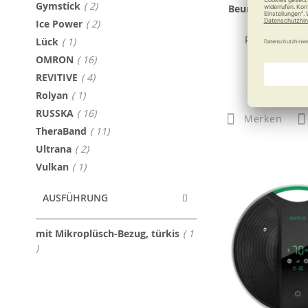
Artikel
Gymstick
2
Beurer Muskelm
MG 180 Mas
Artikel
Ice Power
2
Punktgenau 
Artikel
Lück
1
Artikel
OMRON
16
Artikel
REVITIVE
4
224,4
Artikel
Rolyan
1
Artikel
RUSSKA
16
Merken
Artikel
TheraBand
11
Artikel
Ultrana
2
Artikel
Vulkan
1
AUSFÜHRUNG
mit Mikroplüsch-Bezug, türkis
1
Artikel