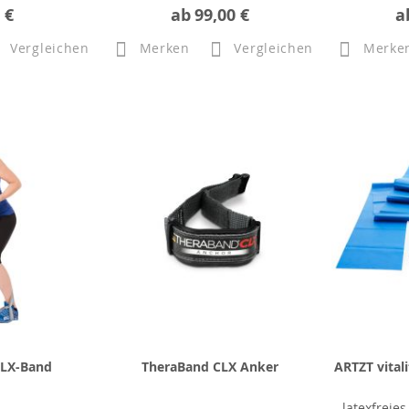
 €
ab
99,00 €
a
Vergleichen
Merken
Vergleichen
Merke
CLX-Band
TheraBand CLX Anker
ARTZT vital
latexfreie