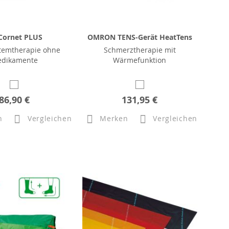
Cornet PLUS
OMRON TENS-Gerät HeatTens
temtherapie ohne
Schmerztherapie mit
dikamente
Wärmefunktion
86,90 €
131,95 €
n
Vergleichen
Merken
Vergleichen