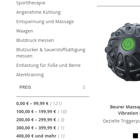
als
Sporttherapie
Angenehme Kühlung
Entspannung und Massage
Waagen
Blutdruck messen
Blutzucker & Sauerstoffsättigung
messen
Entlastung für Füße und Beine
Atemtraining
PREIS
Artikel
0,00 €
–
99,99 €
121
Beurer Massag
Artikel
100,00 €
–
199,99 €
10
Vibration
Artikel
200,00 €
–
299,99 €
3
Gezielte Trigger
Artikel
300,00 €
–
399,99 €
1
Artikel
400,00 €
und mehr
1