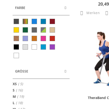
20,49
FARBE
Merken
GRÖSSE
Artikel
XS
5
Artikel
S
16
Artikel
M
19
TheraBand 
Artikel
L
18
Artikel