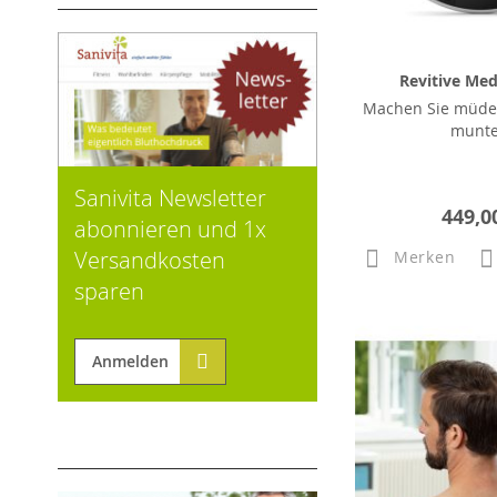
Revitive Med
Machen Sie müde
munte
Sanivita Newsletter
449,0
abonnieren und 1x
Versandkosten
Merken
sparen
Anmelden