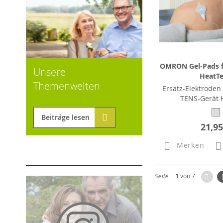
OMRON Gel-Pads f
Unsere
HeatT
Themenwelten
Ersatz-Elektrod
TENS-Gerät 
Beiträge lesen
21,95
Merken
Zur
Seite
1
von 7