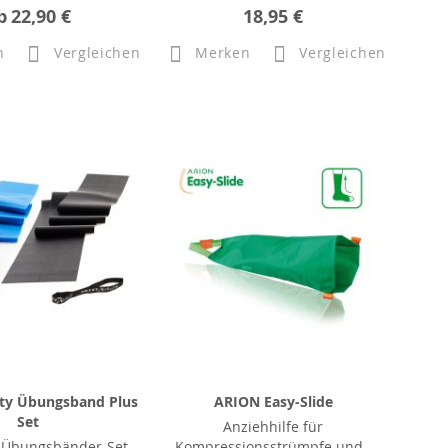
b
22,90 €
18,95 €
n
Vergleichen
Merken
Vergleichen
ity Übungsband Plus
ARION Easy-Slide
Set
Anziehhilfe für
s Übungsbänder-Set
Kompressionsstrümpfe und -