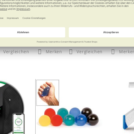
assage-Gerät
TheraBand Travel
Gymnic G
sage Gun
Fitness-Studio für Ihr
Bleib
massieren
Handgepäck
9 €
14,95 €
a
Vergleichen
Merken
Vergleichen
Merke