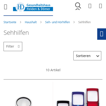
Merkliste
War
Startseite
Haushalt
Seh- und Hörhilfen
Sehhilfen
Sehhilfen
Ho
Filter
10
Artikel