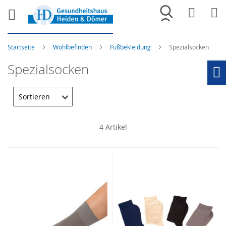
Merkliste
War
Startseite
Wohlbefinden
Fußbekleidung
Spezialsocken
Spezialsocken
Ho
4
Artikel