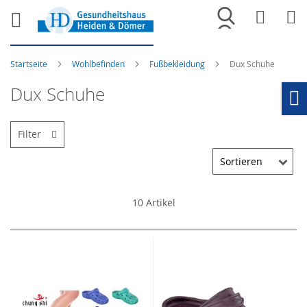
Merkliste
War
Startseite
Wohlbefinden
Fußbekleidung
Dux Schuhe
Dux Schuhe
Ho
Filter
10
Artikel