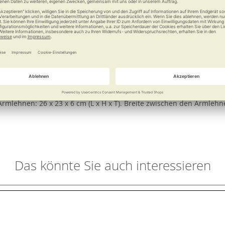
e
Weitere Informationen
s Design mit höchster Qualität und Flexibilität. Auf diesem elega
der Ausführung mit Ablage, quadratisch können die Duschutensilien
zen und Aufstehen bietet die Variante mit Armlehnen. Diese zeich
 cm bei Ausführung mit Armlehnen. Stellfläche: 36–38,6 x 36–38,6 cm
rmlehnen: 26 x 23 x 6 cm (L x H x T). Breite zwischen den Armlehne
Das könnte Sie auch interessieren