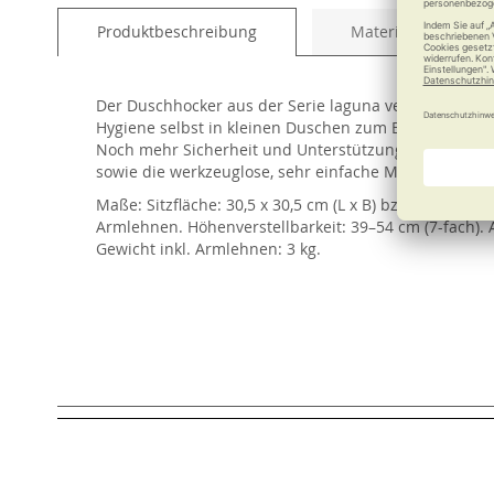
of
Produktbeschreibung
Material und Pfleg
the
images
gallery
Der Duschhocker aus der Serie laguna vereint schicke
Hygiene selbst in kleinen Duschen zum Erlebnis. Bei 
Noch mehr Sicherheit und Unterstützung beim Hinset
sowie die werkzeuglose, sehr einfache Montage aus.
Maße: Sitzfläche: 30,5 x 30,5 cm (L x B) bzw. 50 x 30
Armlehnen. Höhenverstellbarkeit: 39–54 cm (7-fach). A
Gewicht inkl. Armlehnen: 3 kg.