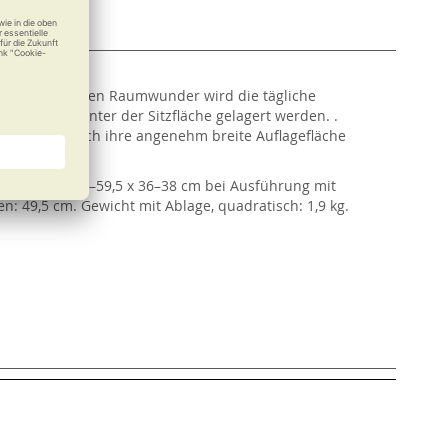
nten und leichten Raumwunder wird die tägliche
 praktisch unter der Sitzfläche gelagert werden. .
nen sich durch ihre angenehm breite Auflagefläche
 (L x B) bzw. 57–59,5 x 36–38 cm bei Ausführung mit
n: 49,5 cm. Gewicht mit Ablage, quadratisch: 1,9 kg.