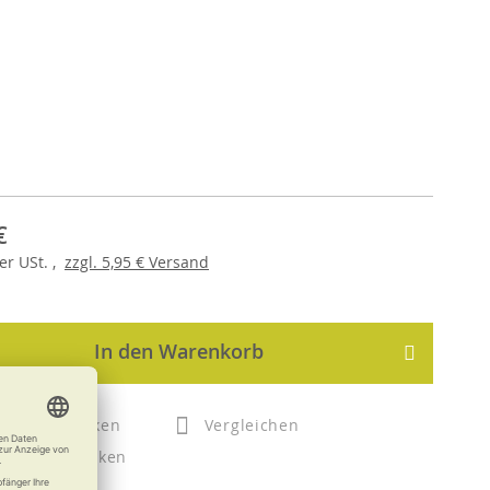
€
er
USt. ,
zzgl.
5,95 €
Versand
In den Warenkorb
Merken
Vergleichen
Drucken