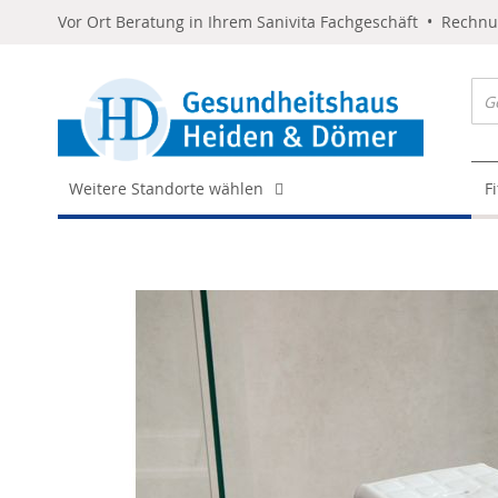
Vor Ort Beratung in Ihrem Sanivita Fachgeschäft • Rechn
Weitere Standorte wählen
F
Skip
to
the
end
of
the
images
gallery