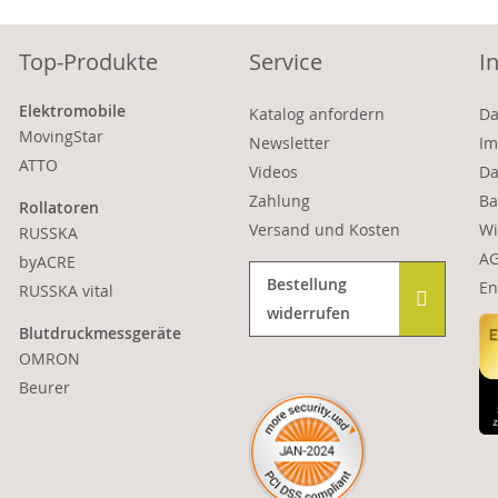
Top-Produkte
Service
I
Elektromobile
Katalog anfordern
Da
MovingStar
Newsletter
Im
ATTO
Videos
Da
Zahlung
Ba
Rollatoren
Versand und Kosten
Wi
RUSSKA
A
byACRE
Bestellung
En
RUSSKA vital
widerrufen
Blutdruckmessgeräte
OMRON
Beurer