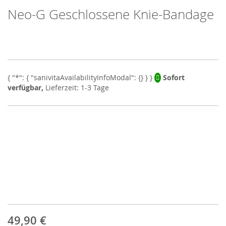
Neo-G Geschlossene Knie-Bandage
Skip
to
the
beginning
of
the
images
Sofort
gallery
verfügbar,
Lieferzeit: 1-3 Tage
49,90 €