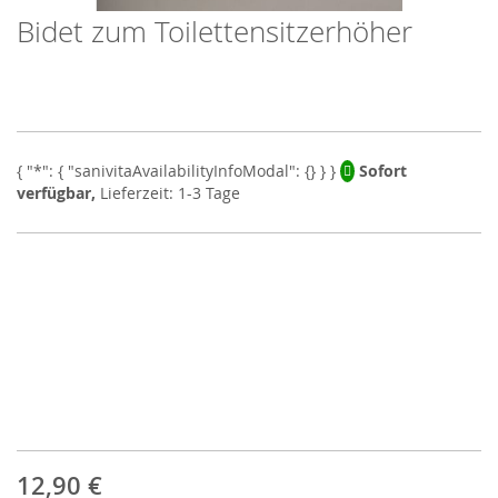
Bidet zum Toilettensitzerhöher
Skip
to
the
beginning
of
the
images
Sofort
gallery
verfügbar,
Lieferzeit: 1-3 Tage
12,90 €