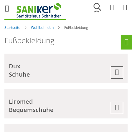
Merkliste
War
Startseite
Wohlbefinden
Fußbekleidung
Fußbekleidung
Ho
Dux
Schuhe
Liromed
Bequemschuhe