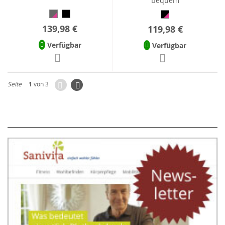
bequem
139,98 €
119,98 €
Verfügbar
Verfügbar
Zurück
Seite
Weiter
Seite
1
von 3