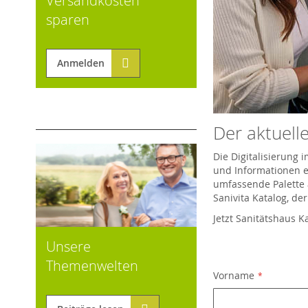
Versandkosten
sparen
Anmelden
Der aktuelle
Die Digitalisierung
und Informationen er
umfassende Palette 
Sanivita Katalog, de
Jetzt Sanitätshaus K
Unsere
Themenwelten
Vorname