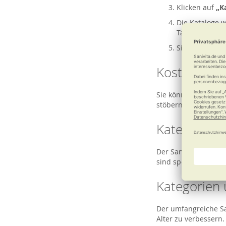
Klicken auf
„K
Die Kataloge w
Tage kostenlo
Sie erhalten 
Kostenfreih
Sie können den aktue
stöbern und Produkt
Kategorien 
Der Sanivita Katalog
sind speziell darauf
Kategorien 
Der umfangreiche San
Alter zu verbessern. 