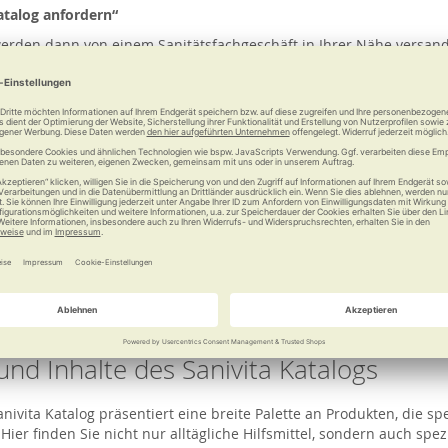
atalog anfordern“
erden dann von einem Sanitätsfachgeschäft in Ihrer Nähe versandf
s zugesendet.
den Katalog an die angegebene Adresse.
eit des Online Sanitätshaus Katalogs vo
llen Sanivita Katalog kostenlos anfordern. Alternativ besteht die M
e zu bestellen.
und Inhalte des Sanivita Katalogs
 bietet eine breite Palette an Produkten für Mobilität, Fitness, Woh
 ausgerichtet, die Lebensqualität in jedem Alter zu verbessern.
und Inhalte des Sanivita Katalogs
ivita Katalog präsentiert eine breite Palette an Produkten, die spe
Hier finden Sie nicht nur alltägliche Hilfsmittel, sondern auch spez