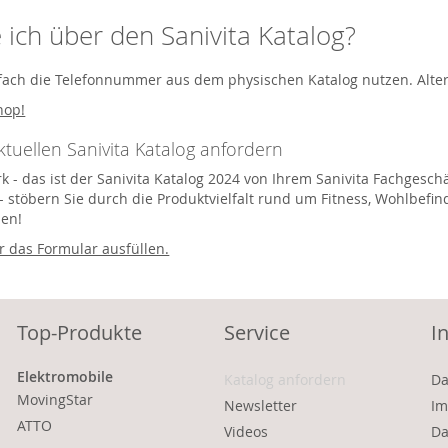
e ich über den Sanivita Katalog?
fach die Telefonnummer aus dem physischen Katalog nutzen. Altern
hop!
aktuellen Sanivita Katalog anfordern
k - das ist der Sanivita Katalog 2024 von Ihrem Sanivita Fachgeschä
- stöbern Sie durch die Produktvielfalt rund um Fitness, Wohlbefin
len!
 das Formular ausfüllen.
Top-Produkte
Service
I
Elektromobile
Katalog anfordern
Da
MovingStar
Newsletter
Im
ATTO
Videos
Da