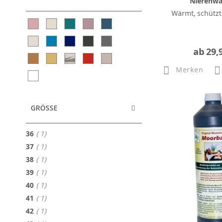
Nierenw
Wärmt, schützt
ab
29,
Merken
GRÖSSE
Artikel
36
1
Artikel
37
1
Artikel
38
1
Artikel
39
1
Artikel
40
1
Artikel
41
1
Artikel
42
1