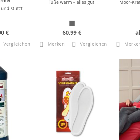
ärmer
Füße warm – alles gut!
Moor-Kraf
 und stützt
90 €
60,99 €
a
Vergleichen
Merken
Vergleichen
Merke