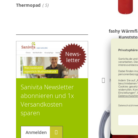
Artikel
Thermopad
5
fashy Wärmfl
Kunststof
Tolle P
ab
9,9
Merken
Sanivita Newsletter
abonnieren und 1x
Versandkosten
sparen
Anmelden