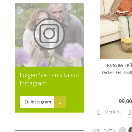
RUSSKA Fu
Dickes Fell häll
Folgen Sie Sanivita auf
Instagram
99,00
Zu Instagram
Merken
Zur
Seite
1
von 2