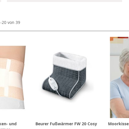
1
-
20
von
39
ken- und
Beurer Fußwärmer FW 20 Cosy
Moorkisse