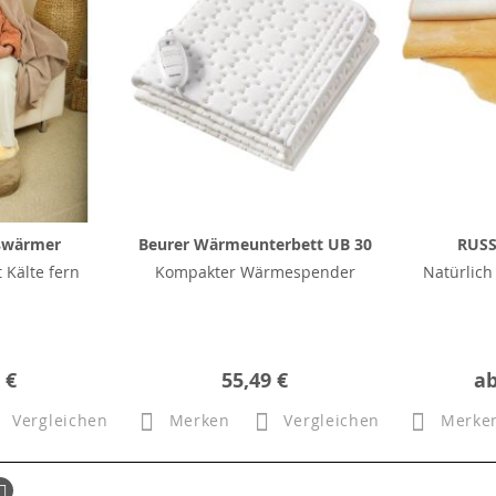
ßwärmer
Beurer Wärmeunterbett UB 30
RUSS
t Kälte fern
Kompakter Wärmespender
Natürlich
 €
55,49 €
a
Vergleichen
Merken
Vergleichen
Merke
ück
Seite
Weiter