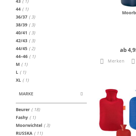
Artikel
43
1
Artikel
44
1
Moorb
Artikel
36/37
3
Artikel
38/39
3
Artikel
40/41
3
Artikel
42/43
3
Artikel
44/45
2
ab
4,9
Artikel
44–46
1
Merken
Artikel
M
1
Artikel
L
1
Artikel
XL
1
MARKE
Artikel
Beurer
18
Artikel
Fashy
1
Artikel
Moorwichtel
3
Artikel
RUSSKA
11