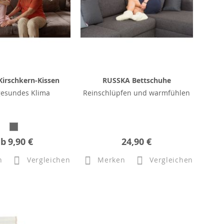
irschkern-Kissen
RUSSKA Bettschuhe
gesundes Klima
Reinschlüpfen und warmfühlen
ab
9,90 €
24,90 €
n
Vergleichen
Merken
Vergleichen