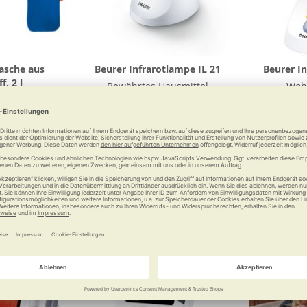
asche aus
Beurer Infrarotlampe IL 21
Beurer In
f, 2 l
Bewährtes Hausmittel
Wohl
ulle
0 €
65,99 €
Vergleichen
Merken
Vergleichen
Merke