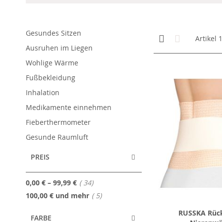
Gesundes Sitzen
Anzeigen
Kachelansicht
Liste
Artikel
als
Ausruhen im Liegen
Wohlige Wärme
Fußbekleidung
Inhalation
Medikamente einnehmen
Fieberthermometer
Gesunde Raumluft
PREIS
Artikel
0,00 €
–
99,99 €
34
Artikel
100,00 €
und mehr
5
RUSSKA Rüc
FARBE