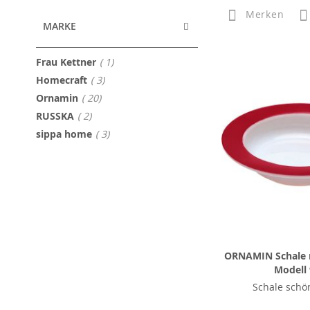
Merken
MARKE
Artikel
Frau Kettner
1
Artikel
Homecraft
3
Artikel
Ornamin
20
Artikel
RUSSKA
2
Artikel
sippa home
3
ORNAMIN Schale m
Modell
Schale schö