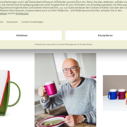
Stop-Trick Modell 900
Zubereitu
Tric
s beim Essen
Einfach schmieren
Einfach g
rhältlich
50 €
25,90 €
Vergleichen
Merken
Vergleichen
Merke