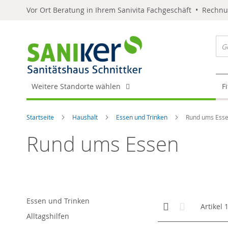
Vor Ort Beratung in Ihrem Sanivita Fachgeschäft • Rechn
Weitere Standorte wählen
F
Startseite
Haushalt
Essen und Trinken
Rund ums Ess
Rund ums Essen
Essen und Trinken
Anzeigen
Kachelansicht
Liste
Artikel
als
Alltagshilfen