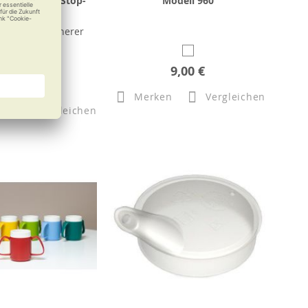
ngsbrett mit Stop-
Modell 960
k Modell 910
rößer und sicherer
schmieren
9,00 €
29,90 €
Merken
Vergleichen
n
Vergleichen