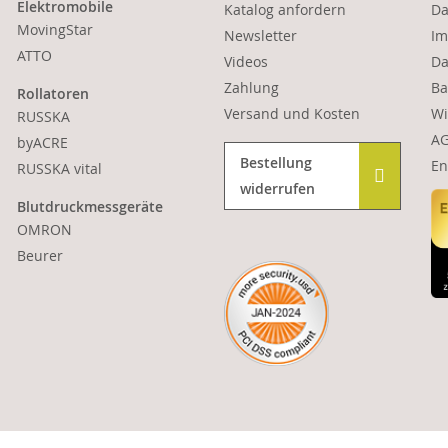
Elektromobile
Katalog anfordern
Da
MovingStar
Newsletter
Im
ATTO
Videos
Da
Zahlung
Ba
Rollatoren
Versand und Kosten
Wi
RUSSKA
A
byACRE
Bestellung
En
RUSSKA vital
widerrufen
Blutdruckmessgeräte
OMRON
Beurer