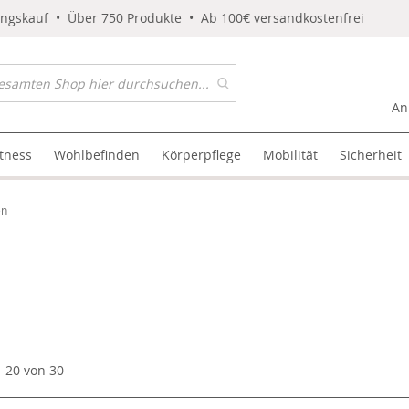
ungskauf • Über 750 Produkte • Ab 100€ versandkostenfrei
An
itness
Wohlbefinden
Körperpflege
Mobilität
Sicherheit
en
1
-
20
von
30