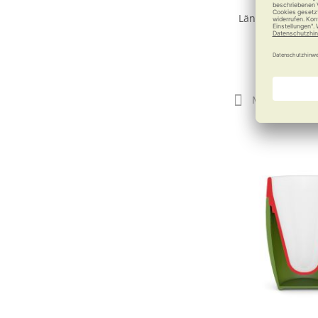
203
Längerer Genus
In 8 Farben e
ab
25,
Merken