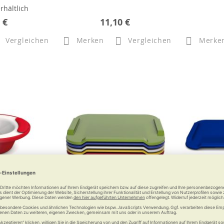
rhältlich
 €
11,10 €
Vergleichen
Merken
Vergleichen
Merke
chale Modell
ORNAMIN Essbrettchen mit
ORNA