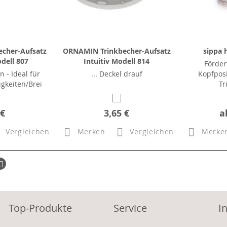
cher-Aufsatz
ORNAMIN Trinkbecher-Aufsatz
sippa 
dell 807
Intuitiv Modell 814
Förder
- Ideal für
... Deckel drauf
Kopfposi
igkeiten/Brei
Tr
 €
3,65 €
a
Vergleichen
Merken
Vergleichen
Merke
ück
Seite
Weiter
Top-Produkte
Service
I