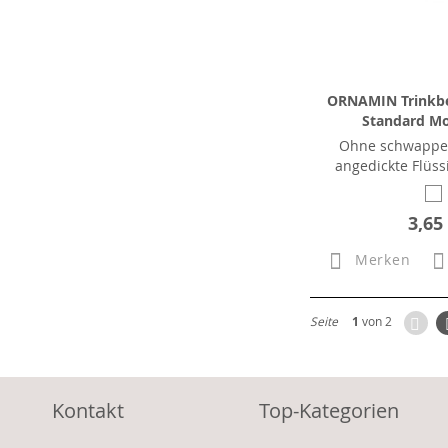
ORNAMIN Trinkbe
Standard Mo
Ohne schwappen 
angedickte Flüss
3,65
Merken
Zur
Seite
1
von 2
Kontakt
Top-Kategorien