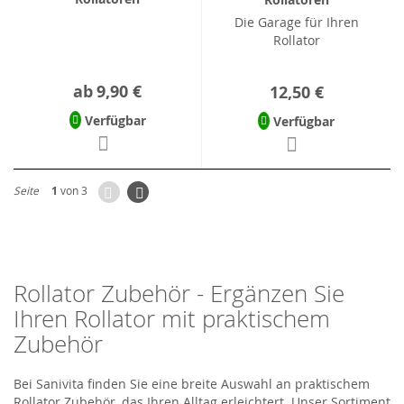
Die Garage für Ihren
Rollator
ab
9,90 €
12,50 €
Verfügbar
Verfügbar
Zurück
Seite
Weiter
Seite
1
von 3
Rollator Zubehör - Ergänzen Sie
Ihren Rollator mit praktischem
Zubehör
Bei Sanivita finden Sie eine breite Auswahl an praktischem
Rollator Zubehör, das Ihren Alltag erleichtert. Unser Sortiment