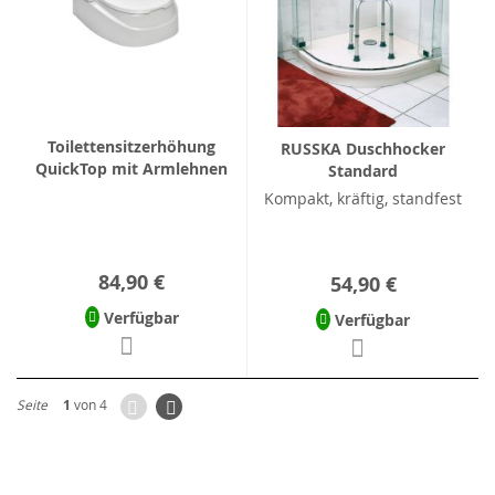
Toilettensitzerhöhung
RUSSKA Duschhocker
QuickTop mit Armlehnen
Standard
Kompakt, kräftig, standfest
84,90 €
54,90 €
Verfügbar
Verfügbar
Zurück
Seite
Weiter
Seite
1
von 4