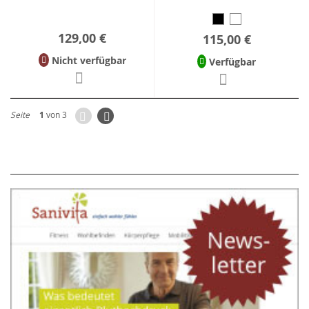
129,00 €
115,00 €
Nicht verfügbar
Verfügbar
Zurück
Seite
Weiter
Seite
1
von 3