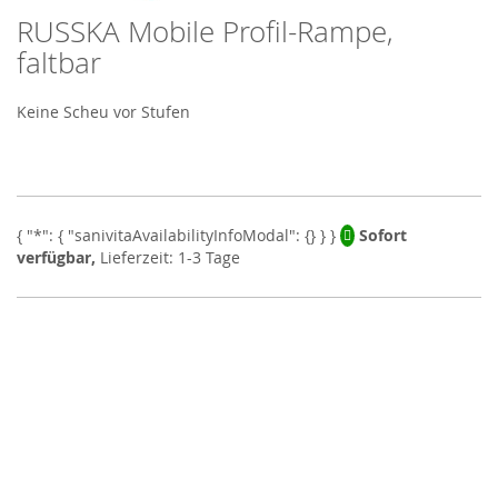
RUSSKA Mobile Profil-Rampe,
Skip
to
faltbar
the
beginning
Keine Scheu vor Stufen
of
the
images
gallery
Sofort
verfügbar,
Lieferzeit: 1-3 Tage