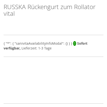
RUSSKA Rückengurt zum Rollator
Skip
to
vital
the
beginning
of
the
images
gallery
Sofort
verfügbar,
Lieferzeit: 1-3 Tage