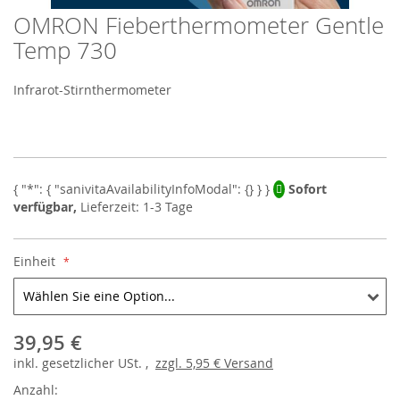
OMRON Fieberthermometer Gentle
Skip
to
Temp 730
the
beginning
Infrarot-Stirnthermometer
of
the
images
gallery
Sofort
verfügbar,
Lieferzeit: 1-3 Tage
Einheit
39,95 €
inkl.
gesetzlicher
USt. ,
zzgl.
5,95 €
Versand
Anzahl: