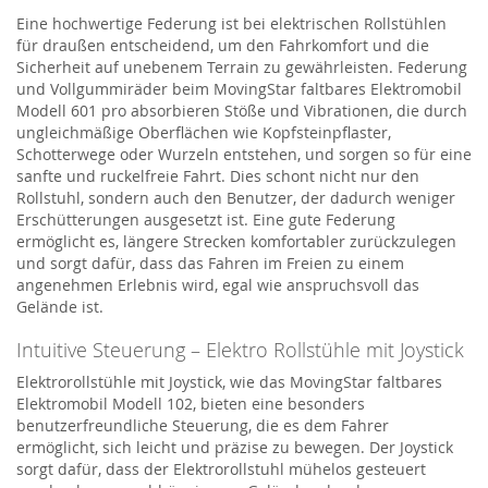
Eine hochwertige Federung ist bei elektrischen Rollstühlen
für draußen entscheidend, um den Fahrkomfort und die
Sicherheit auf unebenem Terrain zu gewährleisten.
Federung
und Vollgummiräder beim
MovingStar
faltbares Elektromobil
Modell 601
pro
absorbier
en
Stöße und Vibrationen, die durch
ungleichmäßige Oberflächen wie Kopfsteinpflaster,
Schotterwege oder Wurzeln entstehen, und sorg
en
so für eine
sanfte und ruckelfreie Fahrt. Dies schont nicht nur den
Rollstuhl, sondern auch den Benutzer, der dadurch weniger
Erschütterungen ausgesetzt ist. Eine gute Federung
ermöglicht es, längere Strecken komfortabler zurückzulegen
und sorgt dafür, dass das Fahren im Freien zu einem
angenehmen Erlebnis wird, egal wie anspruchsvoll das
Gelände ist.
Intuitive Steuerung –
Elektro Rollstühle
mit Joystick
Elektrorollstühle mit Joystick, wie das
M
ovingStar
faltbares
Elektromobil Modell 102
, bieten eine besonders
benutzerfreundliche Steuerung, die es dem Fahrer
ermöglicht, sich leicht und präzise zu bewegen. Der Joystick
sorgt dafür, dass der Elektrorollstuhl mühelos gesteuert