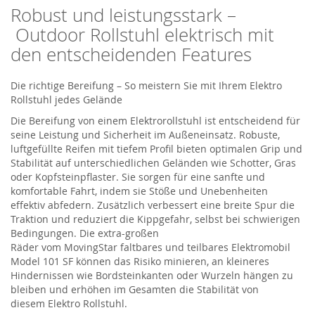
Robust u
nd leistungsstark –
Outdoor Rollstuhl
elektris
ch mit
den entscheidenden Features
Die richtige Bereifung – So meistern Sie mit Ihrem
Elektro
Rollstuhl
jedes Gelände
Die Bereifung
von einem Elektrorollstuhl
ist entscheidend für
seine Leistung und Sicherheit im Außeneinsatz. Robuste,
luftgefüllte Reifen mit tiefem Profil bieten optimalen Grip und
Stabilität auf unterschiedlichen Geländen wie Schotter, Gras
oder Kopfsteinpflaster. Sie sorgen für eine sanfte und
komfortable Fahrt, indem sie Stöße und Unebenheiten
effektiv abfedern. Zusätzlich verbessert eine breite Spur die
Traktion und reduziert die Kippgefahr, selbst bei schwierigen
Bedingungen.
Die extra-großen
Räder
vom
MovingStar
faltbares
und teilbares Elektromobil
Model 101 SF
können das Risiko
minieren
,
an kleineres
Hinder
nissen
wie Bordsteinkanten oder Wurzeln hängen zu
bleiben und erhöhen im Gesamten die Stabilit
ät von
diesem
Elektro Rollstuhl
.