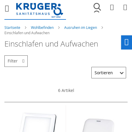
Merkliste
War
Startseite
Wohlbefinden
Ausruhen im Liegen
Einschlafen und Aufwachen
Einschlafen und Aufwachen
Ho
Filter
6
Artikel