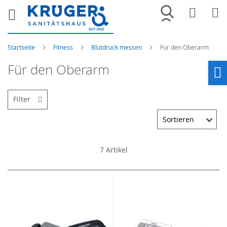
Merkliste
War
Startseite
Fitness
Blutdruck messen
Für den Oberarm
Für den Oberarm
Ho
Filter
7
Artikel