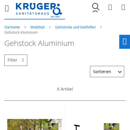
Merkliste
War
Startseite
Mobilität
Gehstöcke und Gehhilfen
Gehstock Aluminium
Gehstock Aluminium
Ho
Filter
6
Artikel