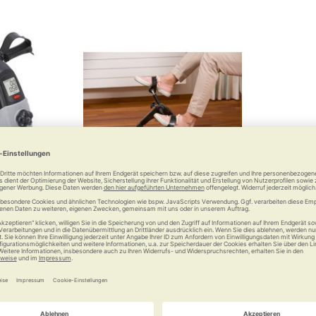
-Trimmer
RUSSKA Mobilitätstrainer
 bleiben
Kompakter Kurbel-Knirps
 €
69,90 €