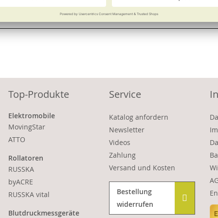
Vergleichen
Merken
Vergleichen
Top-Produkte
Service
I
Elektromobile
Katalog anfordern
Da
MovingStar
Newsletter
Im
ATTO
Videos
Da
Zahlung
Ba
Rollatoren
Versand und Kosten
Wi
RUSSKA
A
byACRE
Bestellung
En
RUSSKA vital
widerrufen
Blutdruckmessgeräte