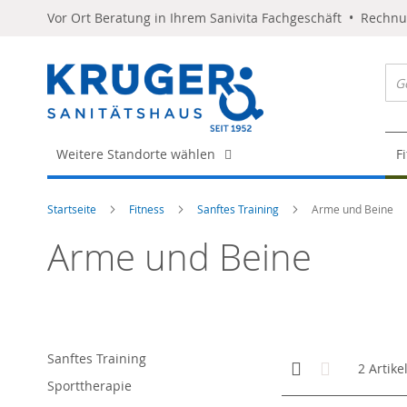
Vor Ort Beratung in Ihrem Sanivita Fachgeschäft • Rechn
Weitere Standorte wählen
F
Startseite
Fitness
Sanftes Training
Arme und Beine
Arme und Beine
Sanftes Training
Anzeigen
Kachelansicht
Liste
2
Artike
als
Sporttherapie