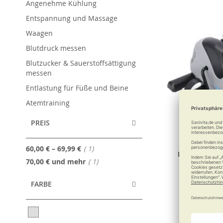
Angenehme Kühlung
Entspannung und Massage
Waagen
Blutdruck messen
Blutzucker & Sauerstoffsättigung
messen
Entlastung für Füße und Beine
Atemtraining
PREIS
Artikel
60,00 €
–
69,99 €
1
RUSSKA Mini
Artikel
70,00 €
und mehr
1
Zu Hause fit
FARBE
79,90