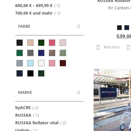
RUSSKA Rollator 
Artikel
600,00 €
–
699,99 €
1
Ihr Carbon-
Artikel
700,00 €
und mehr
1
FARBE
539,0
Merken
MARKE
Artikel
byACRE
2
Artikel
RUSSKA
1
Artikel
RUSSKA Rollator vital
2
Artikel
Uplivin
1