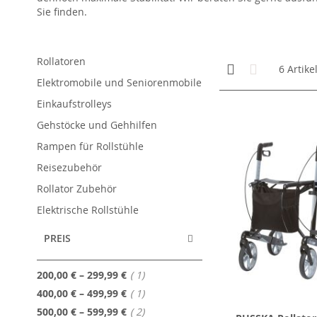
Sie finden.
Rollatoren
Anzeigen
Kachelansicht
Liste
6
Artike
als
Elektromobile und Seniorenmobile
Einkaufstrolleys
Gehstöcke und Gehhilfen
Rampen für Rollstühle
Reisezubehör
Rollator Zubehör
Elektrische Rollstühle
PREIS
Artikel
200,00 €
–
299,99 €
1
Artikel
400,00 €
–
499,99 €
1
Artikel
500,00 €
–
599,99 €
2