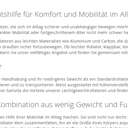
ätshilfe für Komfort und Mobilität im Al
le Nutzer, die sich im Alltag sicherer und unabhängiger bewegen mö
änkter Mobilität oder fortgeschrittenem Alter nicht mehr schwer
ollatoren aus leichten Materialien wie Aluminium und Carbon, die
 draußen sicher fortzubewegen. Ob leichter Rollator, klappbar, l
bern Sie unser vielfältiges Angebot und finden Sie gemeinsam mit Sa
r
he Handhabung und ihr niedrigeres Gewicht als ein Standardrollato
rieren und zu transportieren. Meist ausgestattet mit höhenverstel
 bei Sanivita die Vorteile unserer Leichtgewichtrollatoren und find
 Kombination aus wenig Gewicht und Fun
ealen Hilfe ihrer Mobilität im Alltag machen. Sie sind nicht nur le
llator klein zusammenfalten, ihn an die Größe Ihres Körpers anpa