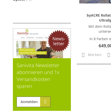
byACRE Rolla
Ultrali
Mit dem Rolla
unterw
In 8 Farben e
649,0
Merken
Sanivita Newsletter
abonnieren und 1x
Versandkosten
sparen
Anmelden