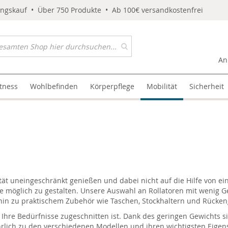
ungskauf • Über 750 Produkte • Ab 100€ versandkostenfrei
An
itness
Wohlbefinden
Körperpflege
Mobilität
Sicherheit
t uneingeschränkt genießen und dabei nicht auf die Hilfe von einem
möglich zu gestalten. Unsere Auswahl an Rollatoren mit wenig Gewic
in zu praktischem Zubehör wie Taschen, Stockhaltern und Rücken
uf Ihre Bedürfnisse zugeschnitten ist. Dank des geringen Gewichts 
hrlich zu den verschiedenen Modellen und ihren wichtigsten Eigen