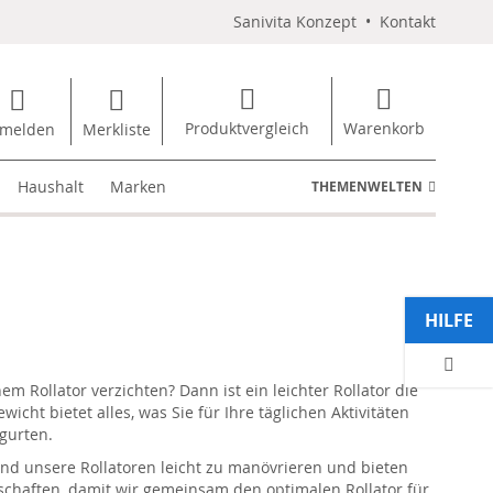
Sanivita Konzept
•
Kontakt
Produktvergleich
Warenkorb
melden
Merkliste
Haushalt
Marken
THEMENWELTEN
HILFE
 Rollator verzichten? Dann ist ein leichter Rollator die
ht bietet alles, was Sie für Ihre täglichen Aktivitäten
gurten.
sind unsere Rollatoren leicht zu manövrieren und bieten
schaften, damit wir gemeinsam den optimalen Rollator für