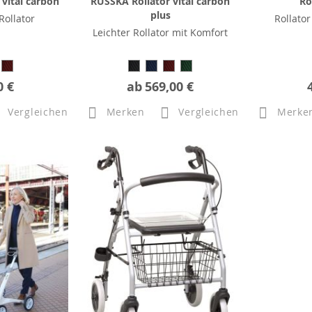
vital carbon
RUSSKA Rollator vital carbon
Ro
plus
Rollator
Rollator
Leichter Rollator mit Komfort
0 €
ab
569,00 €
Vergleichen
Merken
Vergleichen
Merke