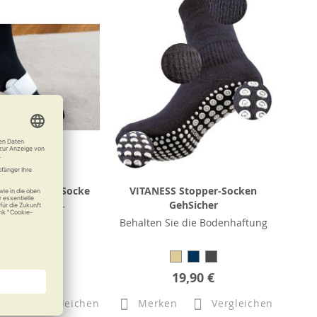
llux-valgus-Socke
VITANESS Stopper-Socken
GehSicher
chienenträger
Behalten Sie die Bodenhaftung
13,90 €
19,90 €
n
Vergleichen
Merken
Vergleichen