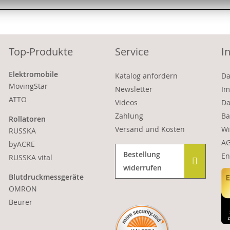
Top-Produkte
Service
I
Elektromobile
Katalog anfordern
Da
MovingStar
Newsletter
Im
ATTO
Videos
Da
Zahlung
Ba
Rollatoren
Versand und Kosten
Wi
RUSSKA
A
byACRE
Bestellung
En
RUSSKA vital
widerrufen
Blutdruckmessgeräte
OMRON
Beurer