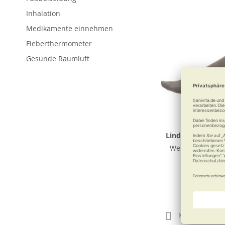
Inhalation
Medikamente einnehmen
Fieberthermometer
Gesunde Raumluft
Lindner Spezials
Weiches für Ans
11,90
Merken