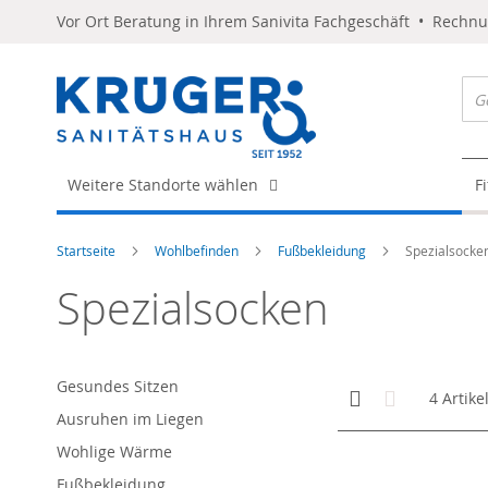
Vor Ort Beratung in Ihrem Sanivita Fachgeschäft • Rechn
Weitere Standorte wählen
F
Startseite
Wohlbefinden
Fußbekleidung
Spezialsocke
Spezialsocken
Gesundes Sitzen
Anzeigen
Kachelansicht
Liste
4
Artike
als
Ausruhen im Liegen
Wohlige Wärme
Fußbekleidung