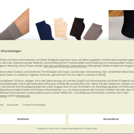
ocken Diasoft
Lindner Spezialsocken Silversoft
RUSSKA Ha
pruchsvolle.
Perfekter Sitz den ganzen Tag.
Für S
 €
12,90 €
Vergleichen
Merken
Vergleichen
Merke