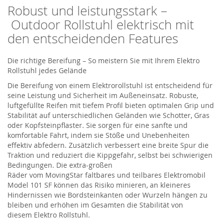
Robust u
nd leistungsstark –
Outdoor Rollstuhl
elektris
ch mit
den entscheidenden Features
Die richtige Bereifung – So meistern Sie mit Ihrem
Elektro
Rollstuhl
jedes Gelände
Die Bereifung
von einem Elektrorollstuhl
ist entscheidend für
seine Leistung und Sicherheit im Außeneinsatz. Robuste,
luftgefüllte Reifen mit tiefem Profil bieten optimalen Grip und
Stabilität auf unterschiedlichen Geländen wie Schotter, Gras
oder Kopfsteinpflaster. Sie sorgen für eine sanfte und
komfortable Fahrt, indem sie Stöße und Unebenheiten
effektiv abfedern. Zusätzlich verbessert eine breite Spur die
Traktion und reduziert die Kippgefahr, selbst bei schwierigen
Bedingungen.
Die extra-großen
Räder
vom
MovingStar
faltbares
und teilbares Elektromobil
Model 101 SF
können das Risiko
minieren
,
an kleineres
Hinder
nissen
wie Bordsteinkanten oder Wurzeln hängen zu
bleiben und erhöhen im Gesamten die Stabilit
ät von
diesem
Elektro Rollstuhl
.