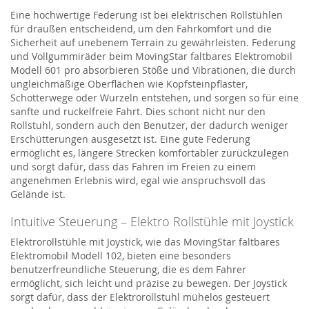
Eine hochwertige Federung ist bei elektrischen Rollstühlen
für draußen entscheidend, um den Fahrkomfort und die
Sicherheit auf unebenem Terrain zu gewährleisten.
Federung
und Vollgummiräder beim
MovingStar
faltbares Elektromobil
Modell 601
pro
absorbier
en
Stöße und Vibrationen, die durch
ungleichmäßige Oberflächen wie Kopfsteinpflaster,
Schotterwege oder Wurzeln entstehen, und sorg
en
so für eine
sanfte und ruckelfreie Fahrt. Dies schont nicht nur den
Rollstuhl, sondern auch den Benutzer, der dadurch weniger
Erschütterungen ausgesetzt ist. Eine gute Federung
ermöglicht es, längere Strecken komfortabler zurückzulegen
und sorgt dafür, dass das Fahren im Freien zu einem
angenehmen Erlebnis wird, egal wie anspruchsvoll das
Gelände ist.
Intuitive Steuerung –
Elektro Rollstühle
mit Joystick
Elektrorollstühle mit Joystick, wie das
M
ovingStar
faltbares
Elektromobil Modell 102
, bieten eine besonders
benutzerfreundliche Steuerung, die es dem Fahrer
ermöglicht, sich leicht und präzise zu bewegen. Der Joystick
sorgt dafür, dass der Elektrorollstuhl mühelos gesteuert