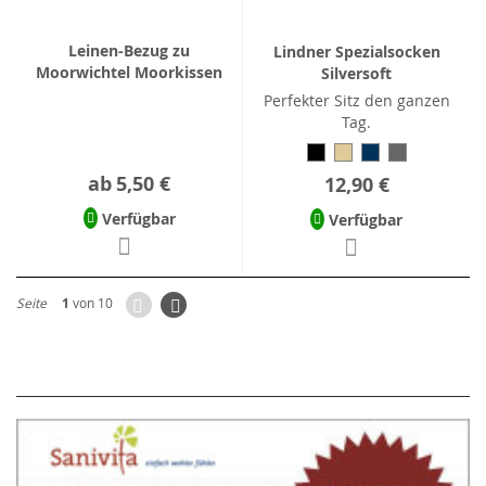
Leinen-Bezug zu
Lindner Spezialsocken
Moorwichtel Moorkissen
Silversoft
Perfekter Sitz den ganzen
Tag.
ab
5,50 €
12,90 €
Verfügbar
Verfügbar
Zurück
Seite
Weiter
Seite
1
von 10