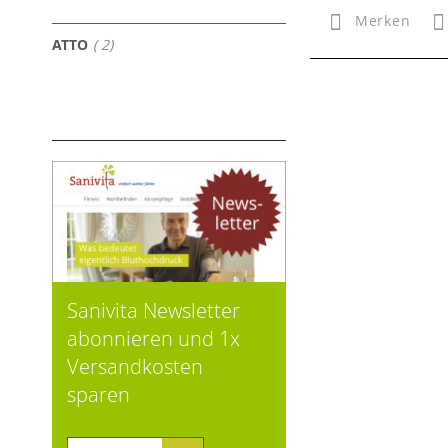
Merken
Artikel
ATTO
2
Sanivita Newsletter
abonnieren und 1x
Versandkosten
sparen