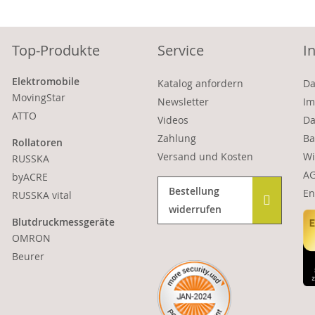
Top-Produkte
Service
I
Elektromobile
Katalog anfordern
Da
MovingStar
Newsletter
Im
ATTO
Videos
Da
Zahlung
Ba
Rollatoren
Versand und Kosten
Wi
RUSSKA
A
byACRE
Bestellung
En
RUSSKA vital
widerrufen
Blutdruckmessgeräte
OMRON
Beurer