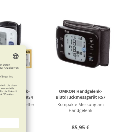
 Handgelenk-
OMRON Handgelenk-
ckmessgerät RS4
Blutdruckmessgerät RS7
iger Alltagshelfer
Kompakte Messung am
Handgelenk
51,50 €
85,95 €