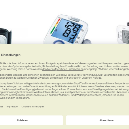
gelenk-
Beurer Handgelenk-
OMRON
sgerät RS2
Blutdruckmessgerät BC 44
Blutdru
uckmessung
Zuverläss
 €
53,99 €