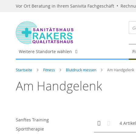
Vor Ort Beratung in Ihrem Sanivita Fachgeschäft • Rechn
Weitere Standorte wählen
F
Startseite
Fitness
Blutdruck messen
Am Handgelenk
Am Handgelenk
Sanftes Training
Anzeigen
Kachelansicht
Liste
4
Artike
als
Sporttherapie