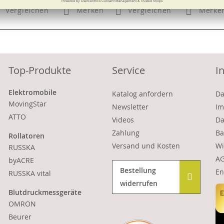
Vergleichen
Merken
Vergleichen
Merke
Top-Produkte
Service
I
Elektromobile
Katalog anfordern
Da
MovingStar
Newsletter
Im
ATTO
Videos
Da
Zahlung
Ba
Rollatoren
Versand und Kosten
Wi
RUSSKA
A
byACRE
Bestellung
En
RUSSKA vital
widerrufen
Blutdruckmessgeräte
OMRON
Beurer