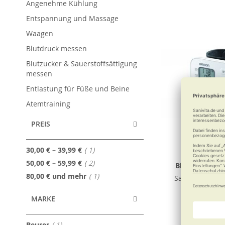
Angenehme Kühlung
Entspannung und Massage
Waagen
Blutdruck messen
Blutzucker & Sauerstoffsättigung
messen
Entlastung für Füße und Beine
Atemtraining
PREIS
Artikel
30,00 €
–
39,99 €
1
OMRON Hand
Artikel
50,00 €
–
59,99 €
2
Blutdruckmes
Artikel
80,00 €
und mehr
1
Sanfte Blutdr
MARKE
36,50
Artikel
Beurer
1