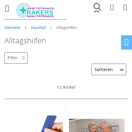
Merkliste
War
Startseite
Haushalt
Alltagshilfen
Alltagshilfen
Ho
Filter
13
Artikel