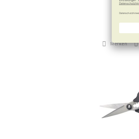
Drücken stat
49,95
Merken