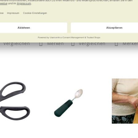
t kurbeln
Drehen Sie auf!
Langer Heb
 €
12,90 €
Vergleichen
Merken
Vergleichen
Merke