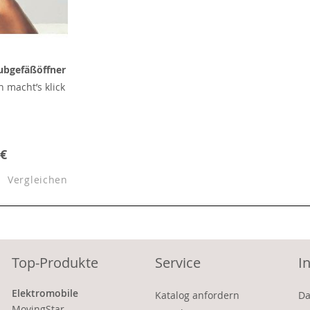
aubgefäßöffner
n macht’s klick
 €
Vergleichen
Top-Produkte
Service
I
Elektromobile
Katalog anfordern
Da
MovingStar