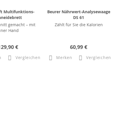
t Multifunktions-
Beurer Nährwert-Analysewaage
hneidebrett
DS 61
nitt gemacht – mit
Zählt für Sie die Kalorien
iner Hand
129,90 €
60,99 €
n
Vergleichen
Merken
Vergleichen