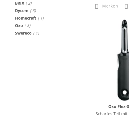
Artikel
BRIX
2
Merken
Artikel
Dycem
3
Artikel
Homecraft
1
Artikel
Oxo
8
Artikel
Swereco
1
Oxo Flex-S
Scharfes Teil mit