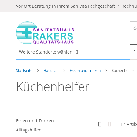
Vor Ort Beratung in Ihrem Sanivita Fachgeschäft • Rechn
Weitere Standorte wählen
F
Startseite
Haushalt
Essen und Trinken
Küchenhelfer
Küchenhelfer
Essen und Trinken
Anzeigen
Kachelansicht
Liste
17
Artik
als
Alltagshilfen