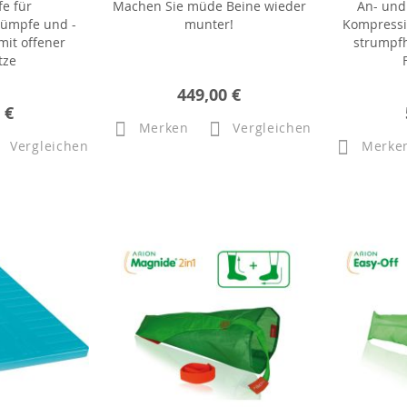
fe für
Machen Sie müde Beine wieder
An- und
rümpfe und -
munter!
Kompressi
it offener
strumpfh
tze
449,00 €
 €
Merken
Vergleichen
Vergleichen
Merke