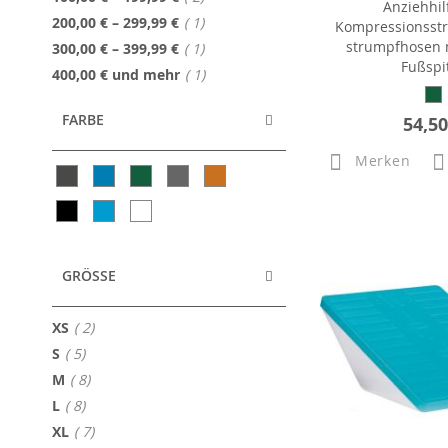
Anziehhil
Artikel
200,00 €
–
299,99 €
1
Kompressionsst
strumpfhosen m
Artikel
300,00 €
–
399,99 €
1
Fußspi
Artikel
400,00 €
und mehr
1
FARBE
54,50
Merken
GRÖSSE
Artikel
XS
2
Artikel
S
5
Artikel
M
8
Artikel
L
8
Artikel
XL
7