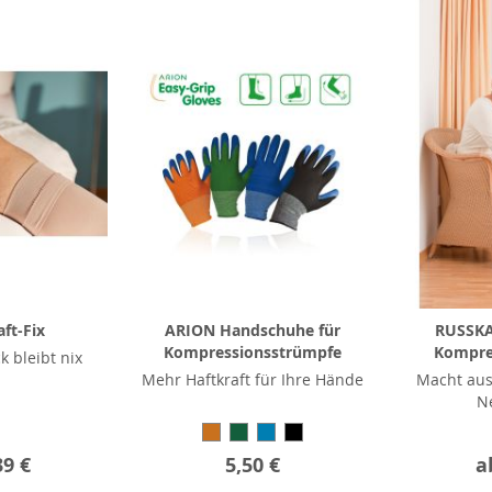
ft-Fix
ARION Handschuhe für
RUSSKA 
Kompressionsstrümpfe
Kompre
ck bleibt nix
Mehr Haftkraft für Ihre Hände
Macht aus
N
39 €
5,50 €
a