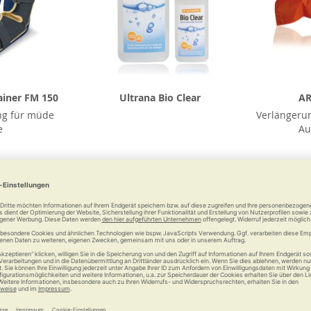
ainer FM 150
Ultrana Bio Clear
AR
ng für müde
Verlängerun
e
Au
9 €
ab
3,50 €
Vergleichen
Merken
Vergleichen
Merke