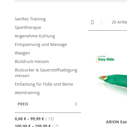
Sanftes Training
Anzeigen
Kachelansicht
Liste
20
Artik
als
Sporttherapie
Angenehme Kühlung
Entspannung und Massage
Waagen
Blutdruck messen
Blutzucker & Sauerstoffsättigung
messen
Entlastung für Füße und Beine
Atemtraining
PREIS
Artikel
0,00 €
–
99,99 €
15
ARION Easy
Artikel
100,00 €
–
199,99 €
2