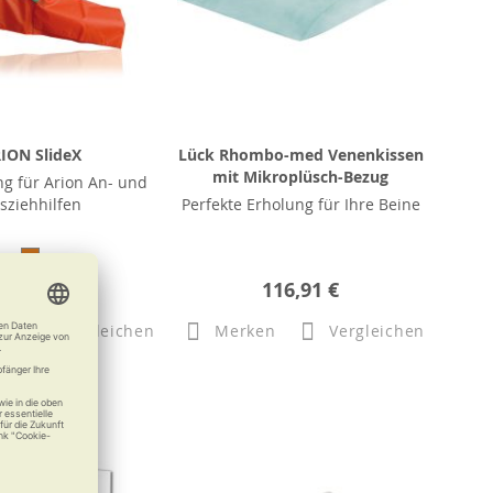
ION SlideX
Lück Rhombo-med Venenkissen
mit Mikroplüsch-Bezug
g für Arion An- und
sziehhilfen
Perfekte Erholung für Ihre Beine
31,50 €
116,91 €
n
Vergleichen
Merken
Vergleichen