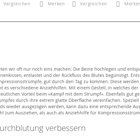
Vergleichen
Merken
Vergleichen
Merke
n wir oft nur noch eins machen: Die Beine hochlegen und entspan
nenkissen, entlastet und der Rückfluss des Blutes begünstigt. En
ompressionsstrümpfe, gut durch den Tag zu kommen. Diese werde
 es verschiedene Anziehhilfen. Mit einem Gestell, in welches de
deutlichen Vorteil beim »Kampf mit dem Strumpf«. Ebenfalls gut g
umpfes durch ihre extrem glatte Oberfläche vereinfachen. Speziel
ds wieder ausgezogen werden, kann dazu eine entsprechende Ausz
hl zum Ausziehen, als auch als Anziehhilfe für Kompressionsstrüm
Durchblutung verbessern