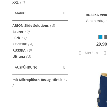
Artikel
XXL
1
MARKE
RUSSKA Vene
Venen möge
Artikel
ARION Slide Solutions
8
Artikel
Beurer
2
Artikel
Lück
1
29,90
Artikel
REVITIVE
4
Artikel
RUSSKA
3
Merken
Artikel
Ultrana
2
AUSFÜHRUNG
mit Mikroplüsch-Bezug, türkis
1
Artikel