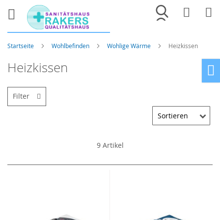
Merkliste
War
Startseite
Wohlbefinden
Wohlige Wärme
Heizkissen
Heizkissen
Ho
Filter
9
Artikel