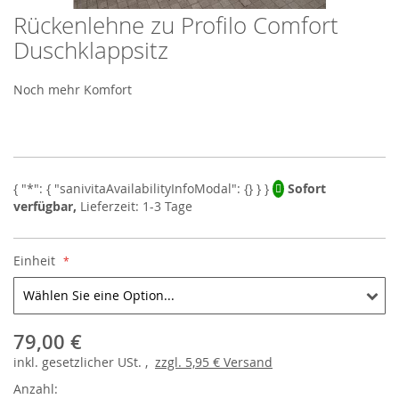
Rückenlehne zu Profilo Comfort
Skip
to
Duschklappsitz
the
beginning
Noch mehr Komfort
of
the
images
gallery
Sofort
verfügbar,
Lieferzeit: 1-3 Tage
Einheit
79,00 €
inkl.
gesetzlicher
USt. ,
zzgl.
5,95 €
Versand
Anzahl: