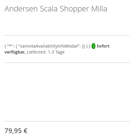
Andersen Scala Shopper Milla
Skip
to
the
beginning
of
the
images
Sofort
gallery
verfügbar,
Lieferzeit: 1-3 Tage
79,95 €