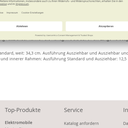
e
Weitere Informationen
gt. Es ist sowohl leicht im Gewicht als auch kompakt in der Form. D
lten und Hochziehen. In vier Ausführungen erhältlich. Ausführung
rung Ausziehbar können die Handgriffe bis auf 61 cm Länge herau
ndard, weit: 34,3 cm. Ausführung Ausziehbar und Ausziehbar und
eil und innerer Rahmen: Ausführung Standard und Ausziehbar: 12,5
Top-Produkte
Service
I
Elektromobile
Katalog anfordern
Da