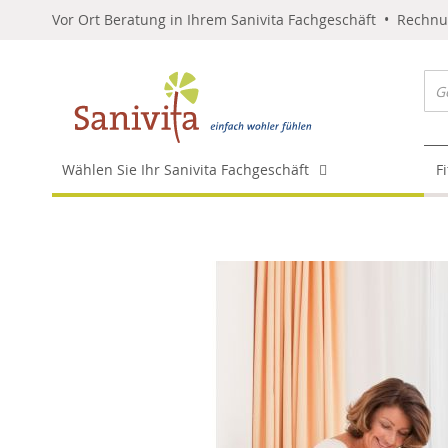
Vor Ort Beratung in Ihrem Sanivita Fachgeschäft • Rechn
Wählen Sie Ihr Sanivita Fachgeschäft
F
Skip
to
the
end
of
the
images
gallery