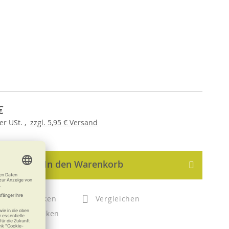
€
er
USt. ,
zzgl.
5,95 €
Versand
In den Warenkorb
Merken
Vergleichen
Drucken