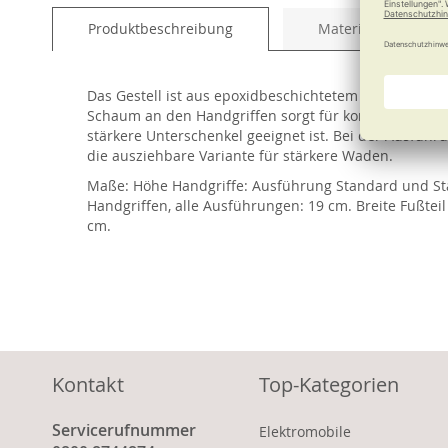
of
Produktbeschreibung
Material und Pfleg
the
images
gallery
Das Gestell ist aus epoxidbeschichtetem Metall geferti
Schaum an den Handgriffen sorgt für komfortables Ha
stärkere Unterschenkel geeignet ist. Bei der Ausfüh
die ausziehbare Variante für stärkere Waden.
Maße: Höhe Handgriffe: Ausführung Standard und Sta
Handgriffen, alle Ausführungen: 19 cm. Breite Fußt
cm.
Kontakt
Top-Kategorien
Servicerufnummer
Elektromobile