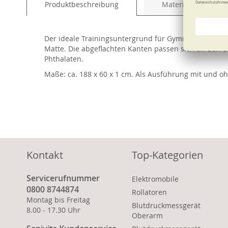
Produktbeschreibung
Material und Pfleg
of
the
images
Der ideale Trainingsuntergrund für Gymnastik mit Tra
gallery
Matte. Die abgeflachten Kanten passen sich an den Un
Phthalaten.
Maße: ca. 188 x 60 x 1 cm. Als Ausführung mit und oh
Kontakt
Top-Kategorien
Servicerufnummer
Elektromobile
0800 8744874
Rollatoren
Montag bis Freitag
Blutdruckmessgerät
8.00 - 17.30 Uhr
Oberarm