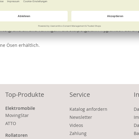
e
Weitere Informationen
iningsstab oder -band, für Pilates, Yoga oder Kraftübungen. Die A
tergrund an und verringern die Stolpergefahr. Hygienisch durch g
ne Ösen erhältlich.
Top-Produkte
Service
I
Elektromobile
Katalog anfordern
Da
MovingStar
Newsletter
Im
ATTO
Videos
Da
Zahlung
Ba
Rollatoren