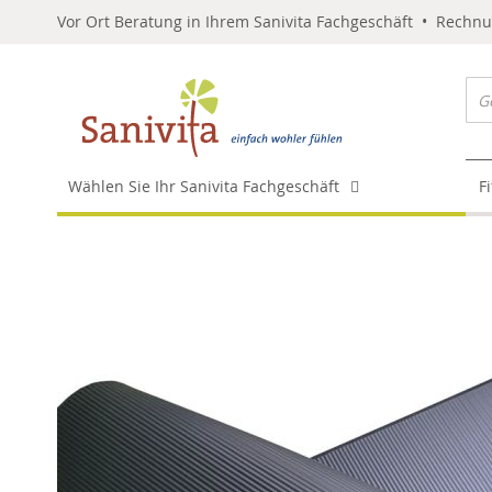
Vor Ort Beratung in Ihrem Sanivita Fachgeschäft • Rechn
Wählen Sie Ihr Sanivita Fachgeschäft
F
Skip
to
the
end
of
the
images
gallery