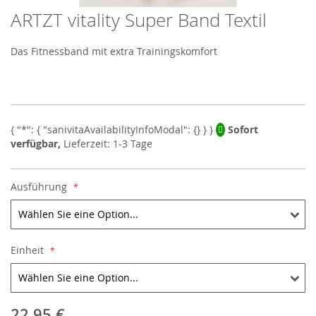
ARTZT vitality Super Band Textil
Skip
to
the
Das Fitnessband mit extra Trainingskomfort
beginning
of
the
images
gallery
Sofort
verfügbar,
Lieferzeit: 1-3 Tage
Ausführung
Einheit
22,95 €