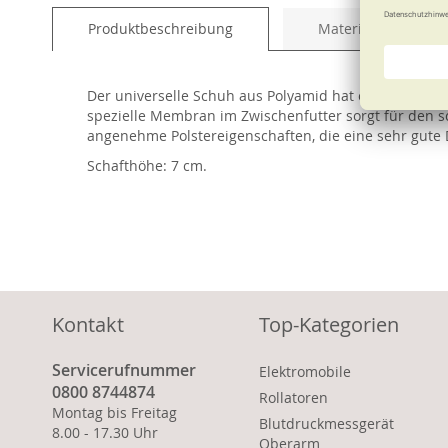
of
Produktbeschreibung
Material und Pfleg
the
images
gallery
Der universelle Schuh aus Polyamid hat ein Innenfutt
spezielle Membran im Zwischenfutter sorgt für den s
angenehme Polstereigenschaften, die eine sehr gute
Schafthöhe: 7 cm.
Kontakt
Top-Kategorien
Servicerufnummer
Elektromobile
0800 8744874
Rollatoren
Montag bis Freitag
Blutdruckmessgerät
8.00 - 17.30 Uhr
Oberarm