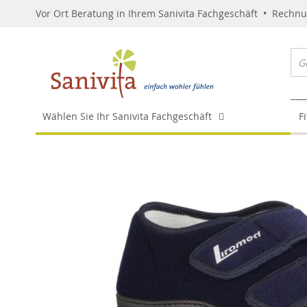
Vor Ort Beratung in Ihrem Sanivita Fachgeschäft • Rechn
Wählen Sie Ihr Sanivita Fachgeschäft
F
Skip
to
the
end
of
the
images
gallery