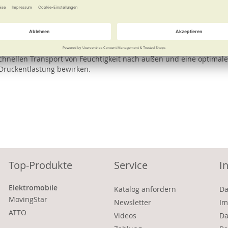
e
Weitere Informationen
er mit integrierter geruchs-, pilz- und bakterienhemmender Silber
chnellen Transport von Feuchtigkeit nach außen und eine optimal
 Druckentlastung bewirken.
Top-Produkte
Service
I
Elektromobile
Katalog anfordern
Da
MovingStar
Newsletter
Im
ATTO
Videos
Da