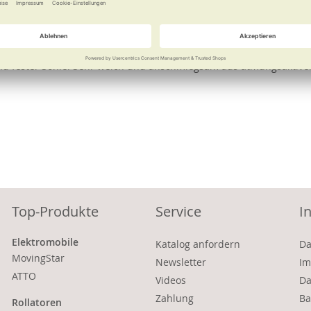
e
Weitere Informationen
d fester Sohle. Sehr weich und anschmiegsam aus atmungsaktiver 
Top-Produkte
Service
I
Elektromobile
Katalog anfordern
Da
MovingStar
Newsletter
Im
ATTO
Videos
Da
Zahlung
Ba
Rollatoren