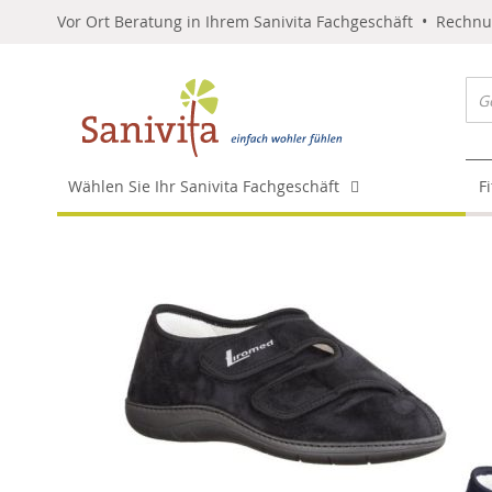
Vor Ort Beratung in Ihrem Sanivita Fachgeschäft • Rechn
Wählen Sie Ihr Sanivita Fachgeschäft
F
Skip
to
the
end
of
the
images
gallery