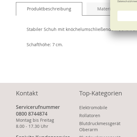
of
Produktbeschreibung
Material und Pfleg
the
images
gallery
Stabiler Schuh mit knöchelumschließendem Schaft un
Schafthöhe: 7 cm.
Kontakt
Top-Kategorien
Servicerufnummer
Elektromobile
0800 8744874
Rollatoren
Montag bis Freitag
Blutdruckmessgerät
8.00 - 17.30 Uhr
Oberarm