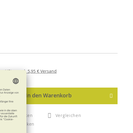
er
USt. ,
zzgl.
5,95 €
Versand
In den Warenkorb
Merken
Vergleichen
Drucken