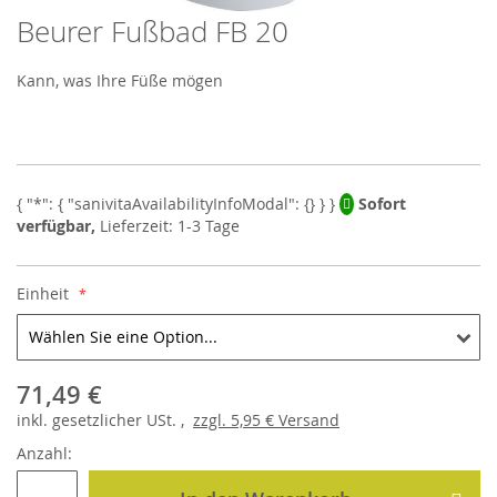
Beurer Fußbad FB 20
Skip
to
the
Kann, was Ihre Füße mögen
beginning
of
the
images
gallery
Sofort
verfügbar,
Lieferzeit: 1-3 Tage
Einheit
71,49 €
inkl.
gesetzlicher
USt. ,
zzgl.
5,95 €
Versand
Anzahl: