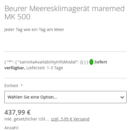
Beurer Meeresklimagerät maremed
Skip
to
MK 500
the
beginning
Jeder Tag wie ein Tag am Meer
of
the
images
gallery
Sofort
verfügbar,
Lieferzeit: 1-3 Tage
Einheit
437,99 €
inkl.
gesetzlicher
USt. ,
zzgl.
5,95 €
Versand
Anzahl: