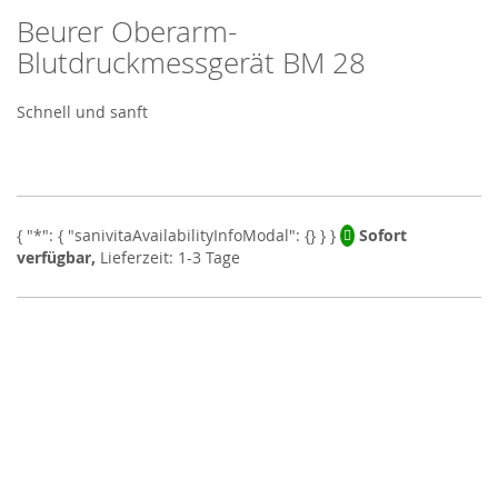
Beurer Oberarm-
Skip
to
Blutdruckmessgerät BM 28
the
beginning
Schnell und sanft
of
the
images
gallery
Sofort
verfügbar,
Lieferzeit: 1-3 Tage