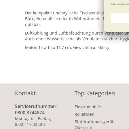
of
the
Der kompakte und stylische Tischventilator sorgt mit
images
Büro, Homeoffice oder in Wohnräumen. Die mitgeliefer
gallery
nutzbar.
Luftkühlung und Luftbefeuchtung durch Ventilator und
Auch ohne Wasserflasche als Ventilator nutzbar. Hyg
Maße: 14 x 14 x 11,7 cm. Gewicht: ca. 460 g.
Kontakt
Top-Kategorien
Servicerufnummer
Elektromobile
0800 8744874
Rollatoren
Montag bis Freitag
Blutdruckmessgerät
8.00 - 17.30 Uhr
Oberarm