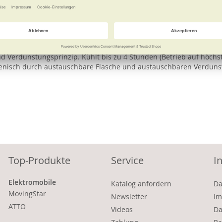
 kombinierter Luftkühlung und Luftbefeuchtung durch Ventilator un
te Wasserflasche dient als abnehmbarer Wassertank. Dank des prak
 Verdunstungsprinzip. Kühlt bis zu 4 Stunden (Betrieb auf höchst
ienisch durch austauschbare Flasche und austauschbaren Verdunst
Top-Produkte
Service
I
Elektromobile
Katalog anfordern
Da
MovingStar
Newsletter
Im
ATTO
Videos
Da