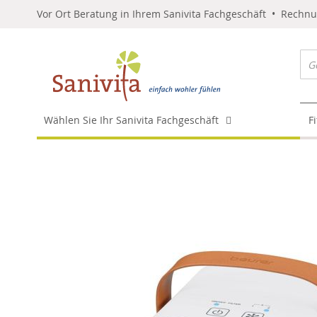
Vor Ort Beratung in Ihrem Sanivita Fachgeschäft • Rechn
Wählen Sie Ihr Sanivita Fachgeschäft
F
Skip
to
the
end
of
the
images
gallery