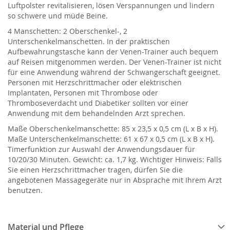
Luftpolster revitalisieren, lösen Verspannungen und lindern
so schwere und müde Beine.
4 Manschetten: 2 Oberschenkel-, 2
Unterschenkelmanschetten. In der praktischen
Aufbewahrungstasche kann der Venen-Trainer auch bequem
auf Reisen mitgenommen werden. Der Venen-Trainer ist nicht
für eine Anwendung während der Schwangerschaft geeignet.
Personen mit Herzschrittmacher oder elektrischen
Implantaten, Personen mit Thrombose oder
Thromboseverdacht und Diabetiker sollten vor einer
Anwendung mit dem behandelnden Arzt sprechen.
Maße Oberschenkelmanschette: 85 x 23,5 x 0,5 cm (L x B x H).
Maße Unterschenkelmanschette: 61 x 67 x 0,5 cm (L x B x H).
Timerfunktion zur Auswahl der Anwendungsdauer für
10/20/30 Minuten. Gewicht: ca. 1,7 kg. Wichtiger Hinweis: Falls
Sie einen Herzschrittmacher tragen, dürfen Sie die
angebotenen Massagegeräte nur in Absprache mit Ihrem Arzt
benutzen.
Material und Pflege