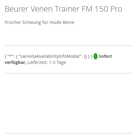
Beurer Venen Trainer FM 150 Pro
Skip
to
the
Frischer Schwung für müde Beine
beginning
of
the
images
gallery
Sofort
verfügbar,
Lieferzeit: 1-3 Tage