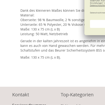
of
the
Dank des kleineren Maßes können Sie dieses Wärme­u
images
Material:
gallery
Oberseite: 98 % Baumwolle, 2 % sonstige Fasern
Unterseite: 65 % Polyester, 20 % Viskose und 15 % Po
Maße: 130 x 75 cm (L x B)
Leistung: 50 Watt, Netzbetrieb
Gerade in der kalten Jahreszeit ist es angenehm in
kann es auch von Hand gewaschen werden. Für mehr Ko
Schaltstufen und das Beurer Sicherheitssystem BSS
Maße: 130 x 75 cm (L x B).
Kontakt
Top-Kategorien