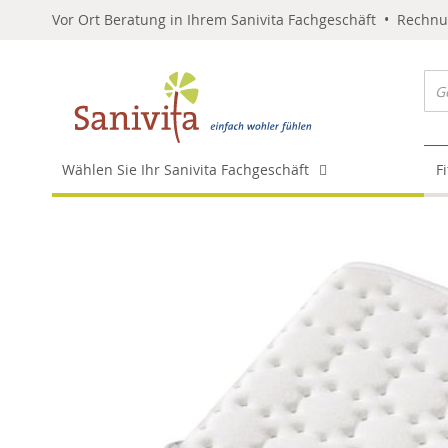
Vor Ort Beratung in Ihrem Sanivita Fachgeschäft • Rechn
Wählen Sie Ihr Sanivita Fachgeschäft
F
Skip
to
the
end
of
the
images
gallery