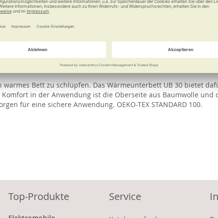
nterbett besonders flexibel einsetzen – auch unterwegs. Bei ab
lypropylen
 ein warmes Bett zu schlüpfen. Das Wärmeunterbett UB 30 bietet d
mfort in der Anwendung ist die Oberseite aus Baumwolle und die 
 sorgen für eine sichere Anwendung. OEKO-TEX STANDARD 100.
Top-Produkte
Service
I
Elektromobile