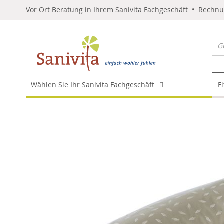
Vor Ort Beratung in Ihrem Sanivita Fachgeschäft • Rechn
Wählen Sie Ihr Sanivita Fachgeschäft
F
Skip
to
the
end
of
the
images
gallery