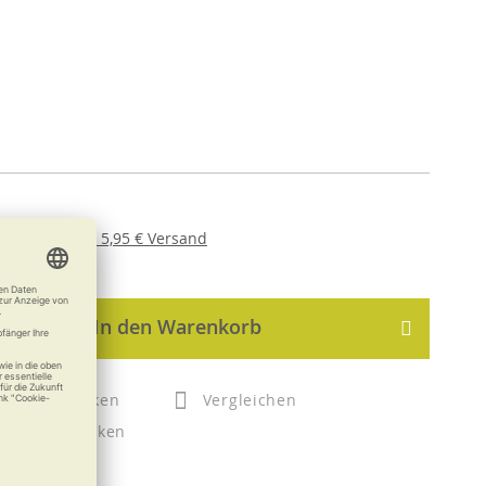
er
USt. ,
zzgl.
5,95 €
Versand
In den Warenkorb
Merken
Vergleichen
Drucken