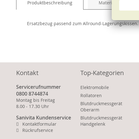
Produktbeschreibung
Material und Pfleg
of
the
images
Ersatzbezug passend zum Allround-Lagerungskissen.
gallery
Kontakt
Top-Kategorien
Servicerufnummer
Elektromobile
0800 8744874
Rollatoren
Montag bis Freitag
Blutdruckmessgerät
8.00 - 17.30 Uhr
Oberarm
Sanivita Kundenservice
Blutdruckmessgerät
Kontaktformular
Handgelenk
Rückrufservice