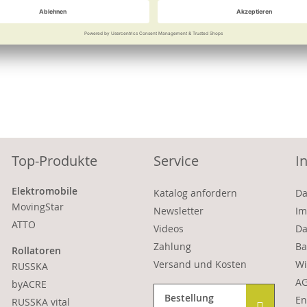
e
Weitere Informationen
Top-Produkte
Service
I
Elektromobile
Katalog anfordern
Da
MovingStar
Newsletter
Im
ATTO
Videos
Da
Zahlung
Ba
Rollatoren
Versand und Kosten
Wi
RUSSKA
A
byACRE
Bestellung
En
RUSSKA vital