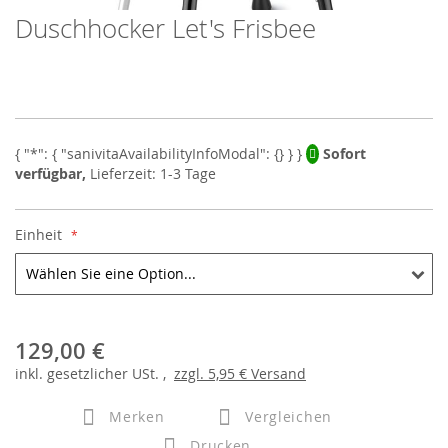
Duschhocker Let's Frisbee
Skip
to
the
beginning
of
the
images
Sofort
gallery
verfügbar,
Lieferzeit: 1-3 Tage
Einheit
129,00 €
inkl.
gesetzlicher
USt. ,
zzgl.
5,95 €
Versand
Merken
Vergleichen
Drucken