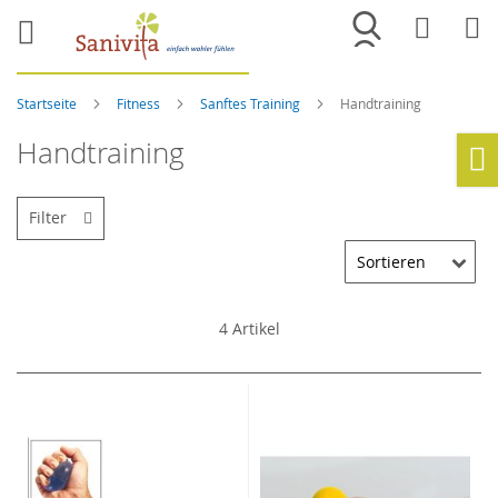
Merkliste
War
Startseite
Fitness
Sanftes Training
Handtraining
Handtraining
Ho
Filter
4
Artikel