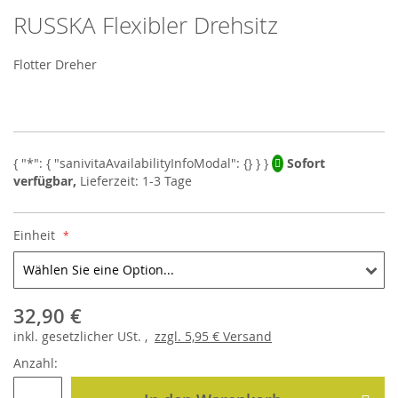
RUSSKA Flexibler Drehsitz
Skip
to
the
Flotter Dreher
beginning
of
the
images
gallery
Sofort
verfügbar,
Lieferzeit: 1-3 Tage
Einheit
32,90 €
inkl.
gesetzlicher
USt. ,
zzgl.
5,95 €
Versand
Anzahl: