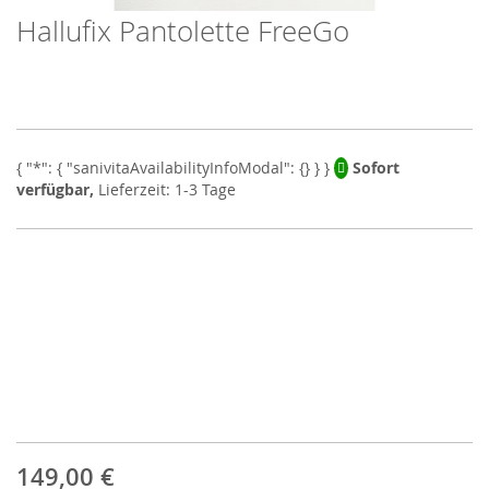
Hallufix Pantolette FreeGo
Skip
to
the
beginning
of
the
images
Sofort
gallery
verfügbar,
Lieferzeit: 1-3 Tage
149,00 €